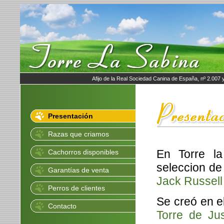
Afijo de la Real Sociedad Canina de España, nº 2.007
Presentación
Razas que criamos
En Torre l
Cachorros disponibles
seleccion de
Garantías de venta
Jack Russell 
Perros de clientes
Se creó en e
Contacto
Torre de Ju