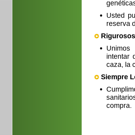
genética
Usted pue
reserva d
Rigurosos
Unimos 
intentar
caza, la 
Siempre L
Cumplimo
sanitari
compra.