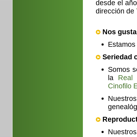
desde el año
dirección de
Nos gusta
Estamos 
Seriedad 
Somos s
la
Real
Cinofilo 
Nuestro
genealóg
Reproducto
Nuestro